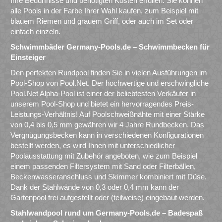
Ihre Bedürfnisse und benötigten Kosten erfüllen. Sie können
alle Pools in der Farbe Ihrer Wahl kaufen, zum Beispiel mit
blauem Riemen und grauem Griff, oder auch im Set oder
einfach einzeln.
Schwimmbäder Germany-Pools.de – Schwimmbecken für
Einsteiger
Den perfekten Rundpool finden Sie in vielen Ausführungen im
Pool-Shop von Pool.Net. Der hochwertige und erschwingliche
Pool.Net Alpha-Pool ist einer der beliebtesten Verkäufer in
unserem Pool-Shop und bietet ein hervorragendes Preis-
Leistungs-Verhältnis! Auf Poolschweißnähte mit einer Stärke
von 0,4 bis 0,5 mm gewähren wir 4 Jahre Rundbecken. Das
Vergnügungsbecken kann in verschiedenen Konfigurationen
bestellt werden, es wird Ihnen mit unterschiedlicher
Poolausstattung mit Zubehör angeboten, wie zum Beispiel
einem passenden Filtersystem mit Sand oder Filterbällen,
Beckenwasseranschluss und Skimmer kombiniert mit Düse.
Dank der Stahlwände von 0,3 oder 0,4 mm kann der
Gartenpool frei aufgestellt oder (teilweise) eingebaut werden.
Stahlwandpool rund um Germany-Pools.de – Badespaß