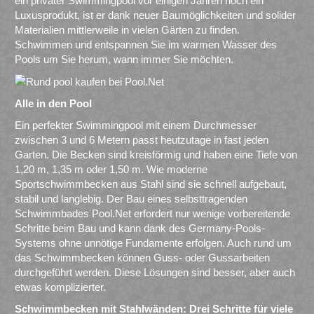
ein privater Swimmingpool vor einigen Jahren noch ein
Luxusprodukt, ist er dank neuer Baumöglichkeiten und solider
Materialien mittlerweile in vielen Gärten zu finden.
Schwimmen und entspannen Sie im warmen Wasser des
Pools um Sie herum, wann immer Sie möchten.
Alle in den Pool
Ein perfekter Swimmingpool mit einem Durchmesser
zwischen 3 und 6 Metern passt heutzutage in fast jeden
Garten. Die Becken sind kreisförmig und haben eine Tiefe von
1,20 m, 1,35 m oder 1,50 m. Wie moderne
Sportschwimmbecken aus Stahl sind sie schnell aufgebaut,
stabil und langlebig. Der Bau eines selbsttragenden
Schwimmbades Pool.Net erfordert nur wenige vorbereitende
Schritte beim Bau und kann dank des Germany-Pools-
Systems ohne unnötige Fundamente erfolgen. Auch rund um
das Schwimmbecken können Guss- oder Gussarbeiten
durchgeführt werden. Diese Lösungen sind besser, aber auch
etwas komplizierter.
Schwimmbecken mit Stahlwänden: Drei Schritte für viele