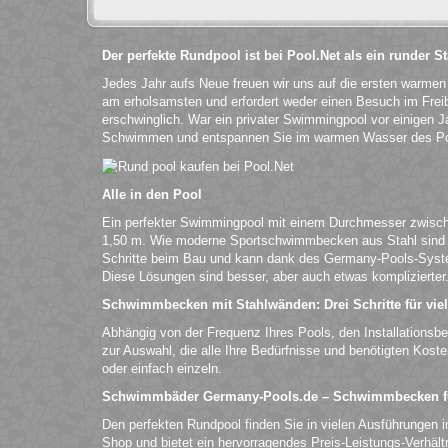
Der perfekte Rundpool ist bei Pool.Net als ein runder 
Jedes Jahr aufs Neue freuen wir uns auf die ersten warme
am erholsamsten und erfordert weder einen Besuch im Fre
erschwinglich. War ein privater Swimmingpool vor einigen Ja
Schwimmen und entspannen Sie im warmen Wasser des Po
Alle in den Pool
Ein perfekter Swimmingpool mit einem Durchmesser zwische
1,50 m. Wie moderne Sportschwimmbecken aus Stahl sind si
Schritte beim Bau und kann dank des Germany-Pools-Syst
Diese Lösungen sind besser, aber auch etwas komplizierter
Schwimmbecken mit Stahlwänden: Drei Schritte für vie
Abhängig von der Frequenz Ihres Pools, den Installationsb
zur Auswahl, die alle Ihre Bedürfnisse und benötigten Kost
oder einfach einzeln.
Schwimmbäder Germany-Pools.de – Schwimmbecken fü
Den perfekten Rundpool finden Sie in vielen Ausführungen i
Shop und bietet ein hervorragendes Preis-Leistungs-Verhä