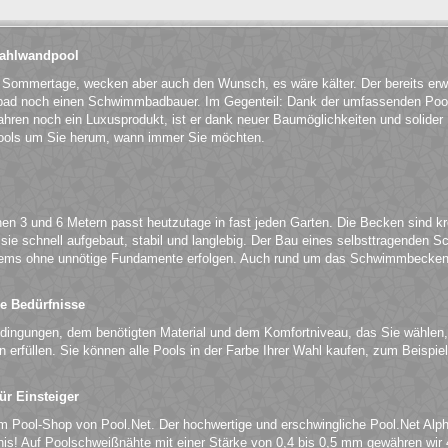
Stahlwandpool
n Sommertage, wecken aber auch den Wunsch, es wäre kälter. Der bereits er
ibad noch einen Schwimmbadbauer. Im Gegenteil: Dank der umfassenden Pool
hren noch ein Luxusprodukt, ist er dank neuer Baumöglichkeiten und solider Ma
ols um Sie herum, wann immer Sie möchten.
n 3 und 6 Metern passt heutzutage in fast jeden Garten. Die Becken sind kr
e schnell aufgebaut, stabil und langlebig. Der Bau eines selbsttragenden S
ems ohne unnötige Fundamente erfolgen. Auch rund um das Schwimmbecken 
.
le Bedürfnisse
edingungen, dem benötigten Material und dem Komfortniveau, das Sie wählen,
en erfüllen. Sie können alle Pools in der Farbe Ihrer Wahl kaufen, zum Beisp
r Einsteiger
m Pool-Shop von Pool.Net. Der hochwertige und erschwingliche Pool.Net Alpha
ltnis! Auf Poolschweißnähte mit einer Stärke von 0,4 bis 0,5 mm gewähren w