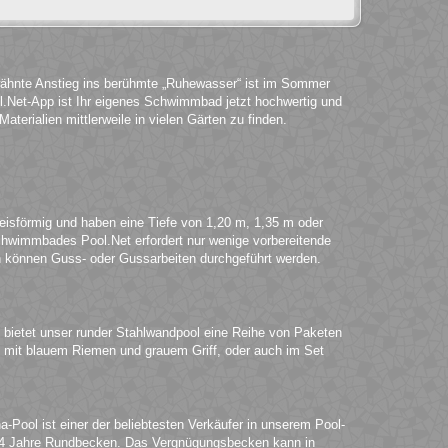
wähnte Anstieg ins berühmte „Ruhewasser“ ist im Sommer
.Net-App ist Ihr eigenes Schwimmbad jetzt hochwertig und
terialien mittlerweile in vielen Gärten zu finden.
eisförmig und haben eine Tiefe von 1,20 m, 1,35 m oder
chwimmbades Pool.Net erfordert nur wenige vorbereitende
können Guss- oder Gussarbeiten durchgeführt werden.
 bietet unser runder Stahlwandpool eine Reihe von Paketen
iel mit blauem Riemen und grauem Griff, oder auch im Set
-Pool ist einer der beliebtesten Verkäufer in unserem Pool-
ir 4 Jahre Rundbecken. Das Vergnügungsbecken kann in