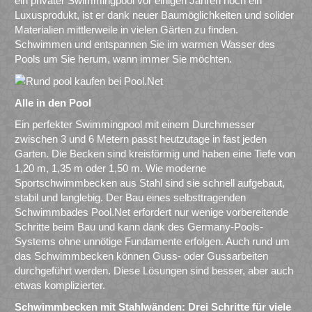
ein privater Swimmingpool vor einigen Jahren noch ein
Luxusprodukt, ist er dank neuer Baumöglichkeiten und solider
Materialien mittlerweile in vielen Gärten zu finden.
Schwimmen und entspannen Sie im warmen Wasser des
Pools um Sie herum, wann immer Sie möchten.
Alle in den Pool
Ein perfekter Swimmingpool mit einem Durchmesser
zwischen 3 und 6 Metern passt heutzutage in fast jeden
Garten. Die Becken sind kreisförmig und haben eine Tiefe von
1,20 m, 1,35 m oder 1,50 m. Wie moderne
Sportschwimmbecken aus Stahl sind sie schnell aufgebaut,
stabil und langlebig. Der Bau eines selbsttragenden
Schwimmbades Pool.Net erfordert nur wenige vorbereitende
Schritte beim Bau und kann dank des Germany-Pools-
Systems ohne unnötige Fundamente erfolgen. Auch rund um
das Schwimmbecken können Guss- oder Gussarbeiten
durchgeführt werden. Diese Lösungen sind besser, aber auch
etwas komplizierter.
Schwimmbecken mit Stahlwänden: Drei Schritte für viele