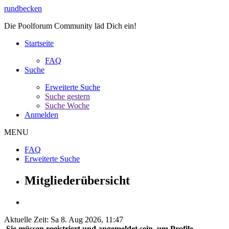
rundbecken
Die Poolforum Community läd Dich ein!
Startseite
FAQ
Suche
Erweiterte Suche
Suche gestern
Suche Woche
Anmelden
MENU
FAQ
Erweiterte Suche
Mitgliederübersicht
Aktuelle Zeit: Sa 8. Aug 2026, 11:47
Sie müssen registriert und angemeldet sein, um Profile