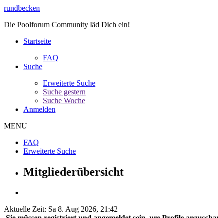
rundbecken
Die Poolforum Community läd Dich ein!
Startseite
FAQ
Suche
Erweiterte Suche
Suche gestern
Suche Woche
Anmelden
MENU
FAQ
Erweiterte Suche
Mitgliederübersicht
Aktuelle Zeit: Sa 8. Aug 2026, 21:42
Sie müssen registriert und angemeldet sein, um Profile anzuscha