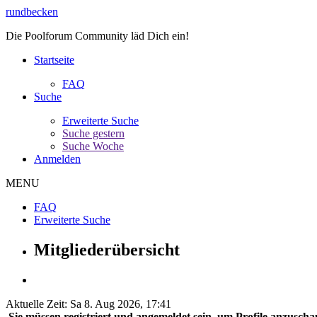
rundbecken
Die Poolforum Community läd Dich ein!
Startseite
FAQ
Suche
Erweiterte Suche
Suche gestern
Suche Woche
Anmelden
MENU
FAQ
Erweiterte Suche
Mitgliederübersicht
Aktuelle Zeit: Sa 8. Aug 2026, 17:41
Sie müssen registriert und angemeldet sein, um Profile anzuscha