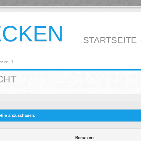
ECKEN
STARTSEITE
ch ein!
CHT
ofile anzuschauen.
Benutzer: