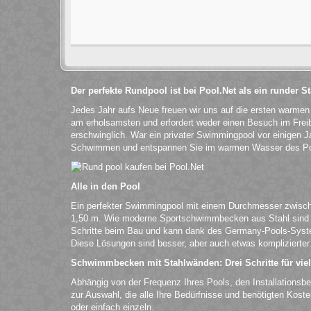
Der perfekte Rundpool ist bei Pool.Net als ein runder 
Jedes Jahr aufs Neue freuen wir uns auf die ersten warme
am erholsamsten und erfordert weder einen Besuch im Fre
erschwinglich. War ein privater Swimmingpool vor einigen Ja
Schwimmen und entspannen Sie im warmen Wasser des Po
Alle in den Pool
Ein perfekter Swimmingpool mit einem Durchmesser zwische
1,50 m. Wie moderne Sportschwimmbecken aus Stahl sind si
Schritte beim Bau und kann dank des Germany-Pools-Syst
Diese Lösungen sind besser, aber auch etwas komplizierter
Schwimmbecken mit Stahlwänden: Drei Schritte für vie
Abhängig von der Frequenz Ihres Pools, den Installationsb
zur Auswahl, die alle Ihre Bedürfnisse und benötigten Kost
oder einfach einzeln.