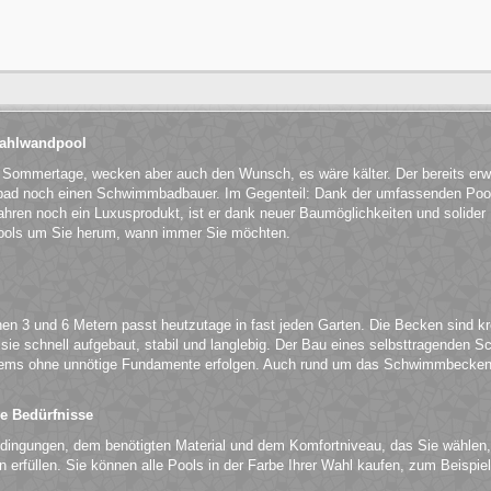
Stahlwandpool
n Sommertage, wecken aber auch den Wunsch, es wäre kälter. Der bereits er
ibad noch einen Schwimmbadbauer. Im Gegenteil: Dank der umfassenden Pool
hren noch ein Luxusprodukt, ist er dank neuer Baumöglichkeiten und solider Ma
ols um Sie herum, wann immer Sie möchten.
n 3 und 6 Metern passt heutzutage in fast jeden Garten. Die Becken sind kr
e schnell aufgebaut, stabil und langlebig. Der Bau eines selbsttragenden S
ems ohne unnötige Fundamente erfolgen. Auch rund um das Schwimmbecken 
.
le Bedürfnisse
edingungen, dem benötigten Material und dem Komfortniveau, das Sie wählen,
en erfüllen. Sie können alle Pools in der Farbe Ihrer Wahl kaufen, zum Beisp