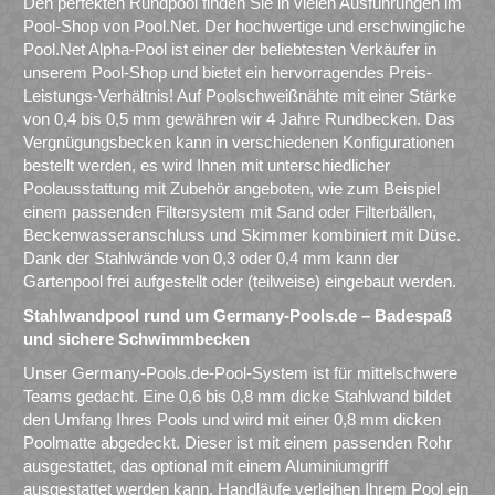
Den perfekten Rundpool finden Sie in vielen Ausführungen im
Pool-Shop von Pool.Net. Der hochwertige und erschwingliche
Pool.Net Alpha-Pool ist einer der beliebtesten Verkäufer in
unserem Pool-Shop und bietet ein hervorragendes Preis-
Leistungs-Verhältnis! Auf Poolschweißnähte mit einer Stärke
von 0,4 bis 0,5 mm gewähren wir 4 Jahre Rundbecken. Das
Vergnügungsbecken kann in verschiedenen Konfigurationen
bestellt werden, es wird Ihnen mit unterschiedlicher
Poolausstattung mit Zubehör angeboten, wie zum Beispiel
einem passenden Filtersystem mit Sand oder Filterbällen,
Beckenwasseranschluss und Skimmer kombiniert mit Düse.
Dank der Stahlwände von 0,3 oder 0,4 mm kann der
Gartenpool frei aufgestellt oder (teilweise) eingebaut werden.
Stahlwandpool rund um Germany-Pools.de – Badespaß
und sichere Schwimmbecken
Unser Germany-Pools.de-Pool-System ist für mittelschwere
Teams gedacht. Eine 0,6 bis 0,8 mm dicke Stahlwand bildet
den Umfang Ihres Pools und wird mit einer 0,8 mm dicken
Poolmatte abgedeckt. Dieser ist mit einem passenden Rohr
ausgestattet, das optional mit einem Aluminiumgriff
ausgestattet werden kann. Handläufe verleihen Ihrem Pool ein