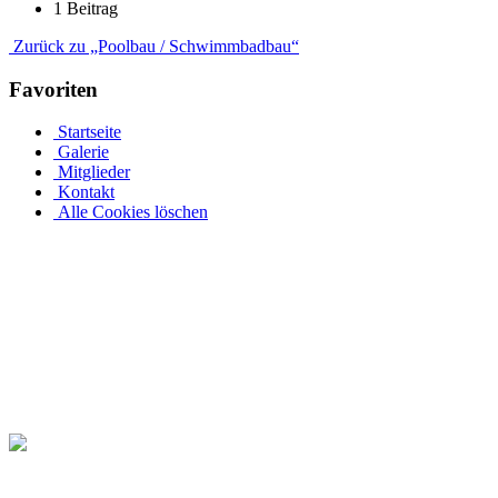
1 Beitrag
Zurück zu „Poolbau / Schwimmbadbau“
Favoriten
Startseite
Galerie
Mitglieder
Kontakt
Alle Cookies löschen
Der perfekte Rundpool ist bei Pool.Net als ein runder Stahlwand
Jedes Jahr aufs Neue freuen wir uns auf die ersten warmen Sommerta
und erfordert weder einen Besuch im Freibad noch einen Schwimmbad
privater Swimmingpool vor einigen Jahren noch ein Luxusprodukt, ist
warmen Wasser des Pools um Sie herum, wann immer Sie möchten.
Alle in den Pool