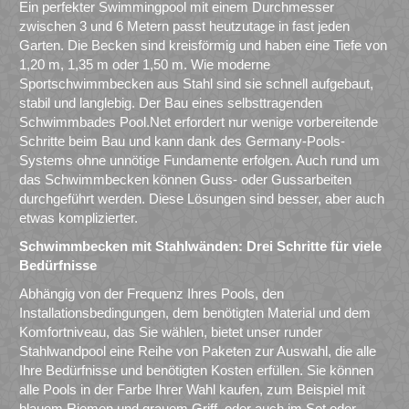
Ein perfekter Swimmingpool mit einem Durchmesser
zwischen 3 und 6 Metern passt heutzutage in fast jeden
Garten. Die Becken sind kreisförmig und haben eine Tiefe von
1,20 m, 1,35 m oder 1,50 m. Wie moderne
Sportschwimmbecken aus Stahl sind sie schnell aufgebaut,
stabil und langlebig. Der Bau eines selbsttragenden
Schwimmbades Pool.Net erfordert nur wenige vorbereitende
Schritte beim Bau und kann dank des Germany-Pools-
Systems ohne unnötige Fundamente erfolgen. Auch rund um
das Schwimmbecken können Guss- oder Gussarbeiten
durchgeführt werden. Diese Lösungen sind besser, aber auch
etwas komplizierter.
Schwimmbecken mit Stahlwänden: Drei Schritte für viele
Bedürfnisse
Abhängig von der Frequenz Ihres Pools, den
Installationsbedingungen, dem benötigten Material und dem
Komfortniveau, das Sie wählen, bietet unser runder
Stahlwandpool eine Reihe von Paketen zur Auswahl, die alle
Ihre Bedürfnisse und benötigten Kosten erfüllen. Sie können
alle Pools in der Farbe Ihrer Wahl kaufen, zum Beispiel mit
blauem Riemen und grauem Griff, oder auch im Set oder