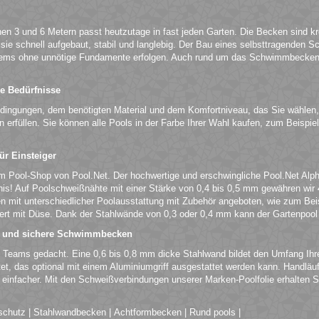
n 3 und 6 Metern passt heutzutage in fast jeden Garten. Die Becken sind kr
e schnell aufgebaut, stabil und langlebig. Der Bau eines selbsttragenden S
ems ohne unnötige Fundamente erfolgen. Auch rund um das Schwimmbecken 
.
le Bedürfnisse
edingungen, dem benötigten Material und dem Komfortniveau, das Sie wählen,
en erfüllen. Sie können alle Pools in der Farbe Ihrer Wahl kaufen, zum Beisp
r Einsteiger
m Pool-Shop von Pool.Net. Der hochwertige und erschwingliche Pool.Net Alpha
ltnis! Auf Poolschweißnähte mit einer Stärke von 0,4 bis 0,5 mm gewähren w
nen mit unterschiedlicher Poolausstattung mit Zubehör angeboten, wie zum Be
t mit Düse. Dank der Stahlwände von 0,3 oder 0,4 mm kann der Gartenpool fre
ß und sichere Schwimmbecken
 Teams gedacht. Eine 0,6 bis 0,8 mm dicke Stahlwand bildet den Umfang Ihr
t, das optional mit einem Aluminiumgriff ausgestattet werden kann. Handläuf
 einfacher. Mit den Schweißverbindungen unserer Marken-Poolfolie erhalten S
schutz
|
Stahlwandbecken
|
Achtformbecken
|
Rund pools
|