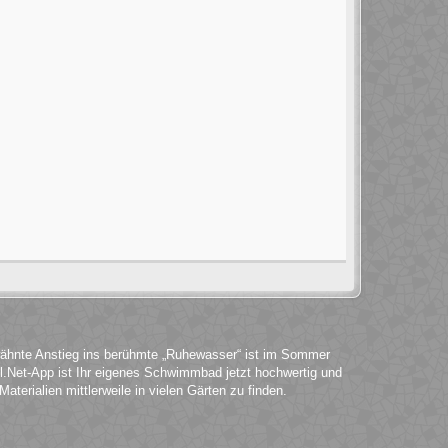
wähnte Anstieg ins berühmte „Ruhewasser“ ist im Sommer
.Net-App ist Ihr eigenes Schwimmbad jetzt hochwertig und
terialien mittlerweile in vielen Gärten zu finden.