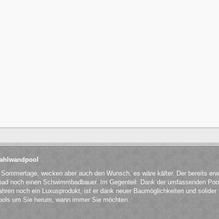
Stahlwandpool
n Sommertage, wecken aber auch den Wunsch, es wäre kälter. Der bereits er
ibad noch einen Schwimmbadbauer. Im Gegenteil: Dank der umfassenden Pool
hren noch ein Luxusprodukt, ist er dank neuer Baumöglichkeiten und solider Ma
ols um Sie herum, wann immer Sie möchten.