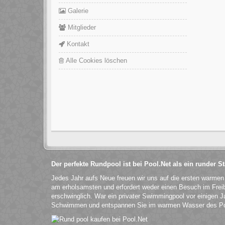
Galerie
Mitglieder
Kontakt
Alle Cookies löschen
Der perfekte Rundpool ist bei Pool.Net als ein runder 
Jedes Jahr aufs Neue freuen wir uns auf die ersten warme
am erholsamsten und erfordert weder einen Besuch im Fre
erschwinglich. War ein privater Swimmingpool vor einigen Ja
Schwimmen und entspannen Sie im warmen Wasser des Po