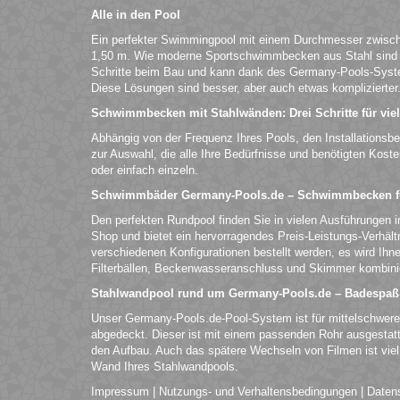
Alle in den Pool
Ein perfekter Swimmingpool mit einem Durchmesser zwische
1,50 m. Wie moderne Sportschwimmbecken aus Stahl sind si
Schritte beim Bau und kann dank des Germany-Pools-Syst
Diese Lösungen sind besser, aber auch etwas komplizierter
Schwimmbecken mit Stahlwänden: Drei Schritte für vie
Abhängig von der Frequenz Ihres Pools, den Installationsb
zur Auswahl, die alle Ihre Bedürfnisse und benötigten Kost
oder einfach einzeln.
Schwimmbäder Germany-Pools.de – Schwimmbecken fü
Den perfekten Rundpool finden Sie in vielen Ausführungen i
Shop und bietet ein hervorragendes Preis-Leistungs-Verhä
verschiedenen Konfigurationen bestellt werden, es wird Ih
Filterbällen, Beckenwasseranschluss und Skimmer kombinier
Stahlwandpool rund um Germany-Pools.de – Badespa
Unser Germany-Pools.de-Pool-System ist für mittelschwere
abgedeckt. Dieser ist mit einem passenden Rohr ausgestatte
den Aufbau. Auch das spätere Wechseln von Filmen ist viel
Wand Ihres Stahlwandpools.
Impressum
|
Nutzungs- und Verhaltensbedingungen
|
Daten