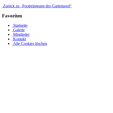
Zurück zu „Poolreinigung des Gartenpool“
Favoriten
Startseite
Galerie
Mitglieder
Kontakt
Alle Cookies löschen
Der perfekte Rundpool ist bei Pool.Net als ein runder
Stahlwandpool
Jedes Jahr aufs Neue freuen wir uns auf die ersten warmen
Sommertage, wecken aber auch den Wunsch, es wäre kälter. Der
bereits erwähnte Anstieg ins berühmte „Ruhewasser“ ist im Sommer
am erholsamsten und erfordert weder einen Besuch im Freibad noch
einen Schwimmbadbauer. Im Gegenteil: Dank der umfassenden
Pool.Net-App ist Ihr eigenes Schwimmbad jetzt hochwertig und
erschwinglich. War ein privater Swimmingpool vor einigen Jahren
noch ein Luxusprodukt, ist er dank neuer Baumöglichkeiten und