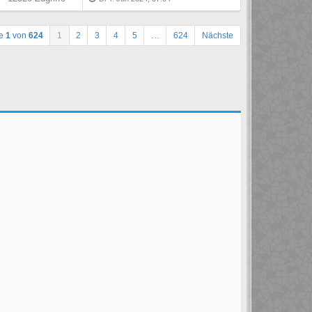
te
1
von
624
1
2
3
4
5
…
624
Nächste