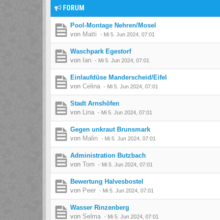
FORUM
Pool-Montage Nehren/Mosel
von
Matti
-
Mi 5. Jun 2024, 07:01
Waschpark Egestorf
von
Ian
-
Mi 5. Jun 2024, 07:01
Einlaufdüse Manderscheid/Eifel
von
Celina
-
Mi 5. Jun 2024, 07:01
Stadt Arnshöfen
von
Lina
-
Mi 5. Jun 2024, 07:01
Gegen unkraut Brunsmark
von
Malin
-
Mi 5. Jun 2024, 07:01
Administration Butzbach
von
Tom
-
Mi 5. Jun 2024, 07:01
Bewertung Halvesbostel
von
Peer
-
Mi 5. Jun 2024, 07:01
Wasser Rinzenberg
von
Selma
-
Mi 5. Jun 2024, 07:01