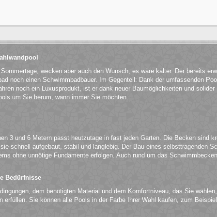
Stahlwandpool
n Sommertage, wecken aber auch den Wunsch, es wäre kälter. Der bereits er
ibad noch einen Schwimmbadbauer. Im Gegenteil: Dank der umfassenden Pool
hren noch ein Luxusprodukt, ist er dank neuer Baumöglichkeiten und solider Ma
ols um Sie herum, wann immer Sie möchten.
n 3 und 6 Metern passt heutzutage in fast jeden Garten. Die Becken sind kr
e schnell aufgebaut, stabil und langlebig. Der Bau eines selbsttragenden S
ems ohne unnötige Fundamente erfolgen. Auch rund um das Schwimmbecken 
.
le Bedürfnisse
edingungen, dem benötigten Material und dem Komfortniveau, das Sie wählen,
en erfüllen. Sie können alle Pools in der Farbe Ihrer Wahl kaufen, zum Beisp