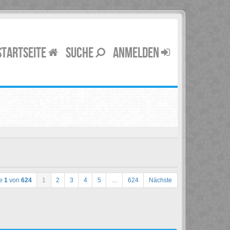
STARTSEITE
SUCHE
ANMELDEN
te
1
von
624
1
2
3
4
5
…
624
Nächste