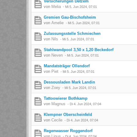
Versicherungen Detzem
von
Melia
-
Mi 5. Jun 2024, 07:01
Gremien Gau-Bischofsheim
von
Amelie
-
Mi 5. Jun 2024, 07:01
Zulassungsstelle Schmiechen
von
Nils
-
Mi 5. Jun 2024, 07:01
Stahlwandpool 3,50 x 1,20 Beckedorf
von
Neven
-
Mi 5. Jun 2024, 07:01
Mandatsträger Ollendorf
von
Piet
-
Mi 5. Jun 2024, 07:01
Dessousladen Mark Landin
von
Zoey
-
Mi 5. Jun 2024, 07:01
Tattoowierer Bothkamp
von
Magnus
-
Di 4. Jun 2024, 07:04
Klempner Oberscheinfeld
von
Cecile
-
Di 4. Jun 2024, 07:04
Regenwasser Roggendorf
von
Linus
-
Di 4. Jun 2024, 07:04