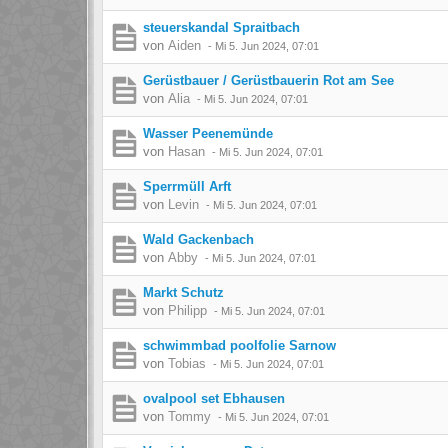
steuerskandal Spraitbach
von
Aiden
-
Mi 5. Jun 2024, 07:01
Gerüstbauer / Gerüstbauerin Rot am See
von
Alia
-
Mi 5. Jun 2024, 07:01
Wasser Peenemünde
von
Hasan
-
Mi 5. Jun 2024, 07:01
Sperrmüll Arft
von
Levin
-
Mi 5. Jun 2024, 07:01
Wald Gackenbach
von
Abby
-
Mi 5. Jun 2024, 07:01
Markt Schutz
von
Philipp
-
Mi 5. Jun 2024, 07:01
schwimmbad poolfolie Sarnow
von
Tobias
-
Mi 5. Jun 2024, 07:01
ovalpool set Ebhausen
von
Tommy
-
Mi 5. Jun 2024, 07:01