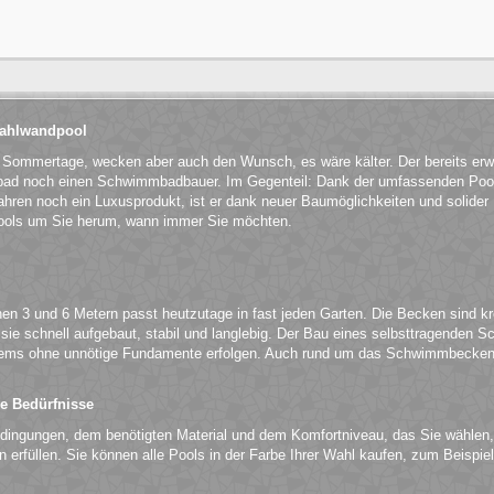
Stahlwandpool
n Sommertage, wecken aber auch den Wunsch, es wäre kälter. Der bereits er
ibad noch einen Schwimmbadbauer. Im Gegenteil: Dank der umfassenden Pool
hren noch ein Luxusprodukt, ist er dank neuer Baumöglichkeiten und solider Ma
ols um Sie herum, wann immer Sie möchten.
n 3 und 6 Metern passt heutzutage in fast jeden Garten. Die Becken sind kr
e schnell aufgebaut, stabil und langlebig. Der Bau eines selbsttragenden S
ems ohne unnötige Fundamente erfolgen. Auch rund um das Schwimmbecken 
.
le Bedürfnisse
edingungen, dem benötigten Material und dem Komfortniveau, das Sie wählen,
en erfüllen. Sie können alle Pools in der Farbe Ihrer Wahl kaufen, zum Beisp