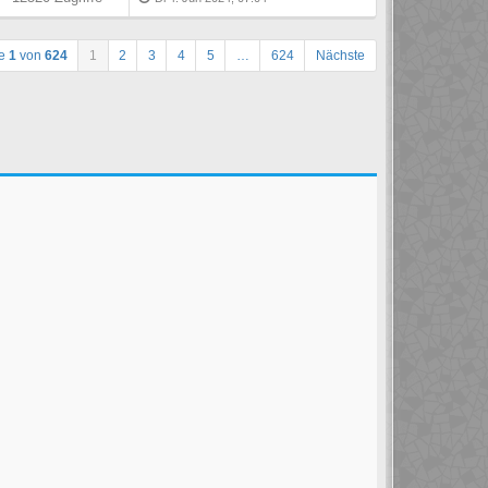
te
1
von
624
1
2
3
4
5
…
624
Nächste