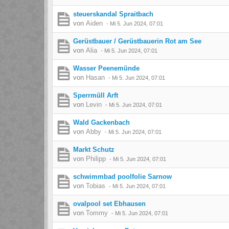
steuerskandal Spraitbach
von
Aiden
-
Mi 5. Jun 2024, 07:01
Gerüstbauer / Gerüstbauerin Rot am See
von
Alia
-
Mi 5. Jun 2024, 07:01
Wasser Peenemünde
von
Hasan
-
Mi 5. Jun 2024, 07:01
Sperrmüll Arft
von
Levin
-
Mi 5. Jun 2024, 07:01
Wald Gackenbach
von
Abby
-
Mi 5. Jun 2024, 07:01
Markt Schutz
von
Philipp
-
Mi 5. Jun 2024, 07:01
schwimmbad poolfolie Sarnow
von
Tobias
-
Mi 5. Jun 2024, 07:01
ovalpool set Ebhausen
von
Tommy
-
Mi 5. Jun 2024, 07:01