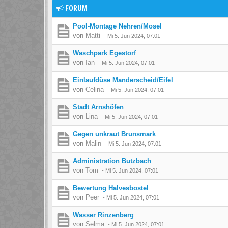
FORUM
Pool-Montage Nehren/Mosel
von
Matti
-
Mi 5. Jun 2024, 07:01
Waschpark Egestorf
von
Ian
-
Mi 5. Jun 2024, 07:01
Einlaufdüse Manderscheid/Eifel
von
Celina
-
Mi 5. Jun 2024, 07:01
Stadt Arnshöfen
von
Lina
-
Mi 5. Jun 2024, 07:01
Gegen unkraut Brunsmark
von
Malin
-
Mi 5. Jun 2024, 07:01
Administration Butzbach
von
Tom
-
Mi 5. Jun 2024, 07:01
Bewertung Halvesbostel
von
Peer
-
Mi 5. Jun 2024, 07:01
Wasser Rinzenberg
von
Selma
-
Mi 5. Jun 2024, 07:01