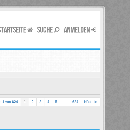
STARTSEITE
SUCHE
ANMELDEN
te
1
von
624
1
2
3
4
5
…
624
Nächste