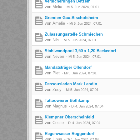
Versicherungen Detzem
von
Melia
-
Mi 5. Jun 2024, 07:01
Gremien Gau-Bischofsheim
von
Amelie
-
Mi 5. Jun 2024, 07:01
Zulassungsstelle Schmiechen
von
Nils
-
Mi 5. Jun 2024, 07:01
Stahlwandpool 3,50 x 1,20 Beckedorf
von
Neven
-
Mi 5. Jun 2024, 07:01
Mandatsträger Ollendorf
von
Piet
-
Mi 5. Jun 2024, 07:01
Dessousladen Mark Landin
von
Zoey
-
Mi 5. Jun 2024, 07:01
Tattoowierer Bothkamp
von
Magnus
-
Di 4. Jun 2024, 07:04
Klempner Oberscheinfeld
von
Cecile
-
Di 4. Jun 2024, 07:04
Regenwasser Roggendorf
von
Linus
-
Di 4. Jun 2024, 07:04