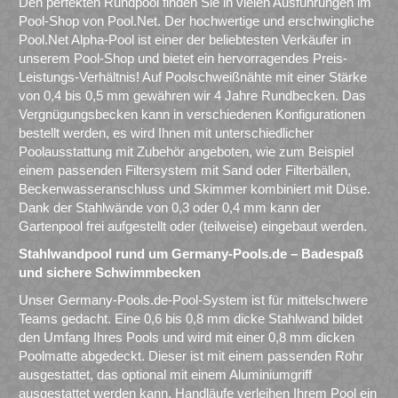
Den perfekten Rundpool finden Sie in vielen Ausführungen im
Pool-Shop von Pool.Net. Der hochwertige und erschwingliche
Pool.Net Alpha-Pool ist einer der beliebtesten Verkäufer in
unserem Pool-Shop und bietet ein hervorragendes Preis-
Leistungs-Verhältnis! Auf Poolschweißnähte mit einer Stärke
von 0,4 bis 0,5 mm gewähren wir 4 Jahre Rundbecken. Das
Vergnügungsbecken kann in verschiedenen Konfigurationen
bestellt werden, es wird Ihnen mit unterschiedlicher
Poolausstattung mit Zubehör angeboten, wie zum Beispiel
einem passenden Filtersystem mit Sand oder Filterbällen,
Beckenwasseranschluss und Skimmer kombiniert mit Düse.
Dank der Stahlwände von 0,3 oder 0,4 mm kann der
Gartenpool frei aufgestellt oder (teilweise) eingebaut werden.
Stahlwandpool rund um Germany-Pools.de – Badespaß
und sichere Schwimmbecken
Unser Germany-Pools.de-Pool-System ist für mittelschwere
Teams gedacht. Eine 0,6 bis 0,8 mm dicke Stahlwand bildet
den Umfang Ihres Pools und wird mit einer 0,8 mm dicken
Poolmatte abgedeckt. Dieser ist mit einem passenden Rohr
ausgestattet, das optional mit einem Aluminiumgriff
ausgestattet werden kann. Handläufe verleihen Ihrem Pool ein