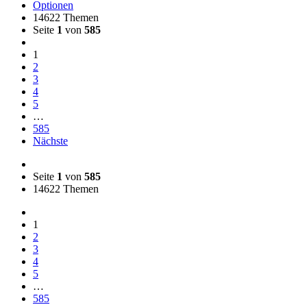
Optionen
14622 Themen
Seite
1
von
585
1
2
3
4
5
…
585
Nächste
Seite
1
von
585
14622 Themen
1
2
3
4
5
…
585