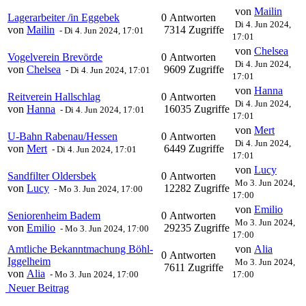
von
Mailin
Lagerarbeiter /in Eggebek
0 Antworten
Di 4. Jun 2024,
von
Mailin
7314 Zugriffe
-
Di 4. Jun 2024, 17:01
17:01
von
Chelsea
Vogelverein Brevörde
0 Antworten
Di 4. Jun 2024,
von
Chelsea
9609 Zugriffe
-
Di 4. Jun 2024, 17:01
17:01
von
Hanna
Reitverein Hallschlag
0 Antworten
Di 4. Jun 2024,
von
Hanna
16035 Zugriffe
-
Di 4. Jun 2024, 17:01
17:01
von
Mert
U-Bahn Rabenau/Hessen
0 Antworten
Di 4. Jun 2024,
von
Mert
6449 Zugriffe
-
Di 4. Jun 2024, 17:01
17:01
von
Lucy
Sandfilter Oldersbek
0 Antworten
Mo 3. Jun 2024,
von
Lucy
12282 Zugriffe
-
Mo 3. Jun 2024, 17:00
17:00
von
Emilio
Seniorenheim Badem
0 Antworten
Mo 3. Jun 2024,
von
Emilio
29235 Zugriffe
-
Mo 3. Jun 2024, 17:00
17:00
Amtliche Bekanntmachung Böhl-
von
Alia
0 Antworten
Iggelheim
Mo 3. Jun 2024,
7611 Zugriffe
von
Alia
-
Mo 3. Jun 2024, 17:00
17:00
Neuer Beitrag