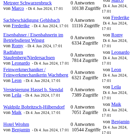
von
Marco
Metzger Schwarzenbruck
0 Antworten
Di 4. Jun 2024,
von
Marco
10138 Zugriffe
-
Di 4. Jun 2024, 17:01
17:01
von
Frederike
Sachbeschädigung Gehlsbach
0 Antworten
Di 4. Jun 2024,
von
Frederike
11116 Zugriffe
-
Di 4. Jun 2024, 17:01
17:01
Eisenbahner / Eisenbahnerin im
von
Romy
0 Antworten
Betriebsdienst Wingst
Di 4. Jun 2024,
6334 Zugriffe
von
Romy
-
Di 4. Jun 2024, 17:01
17:01
Radfahren
von
Leonardo
0 Antworten
Staufenberg/Niedersachsen
Di 4. Jun 2024,
7814 Zugriffe
von
Leonardo
-
Di 4. Jun 2024, 17:01
17:01
Feinwerkmechaniker /
von
Leon
0 Antworten
Feinwerkmechanikerin Wachtberg
Di 4. Jun 2024,
6321 Zugriffe
von
Leon
-
Di 4. Jun 2024, 17:01
17:01
von
Leila
Versteigerung Hassel b. Stendal
0 Antworten
Di 4. Jun 2024,
von
Leila
7389 Zugriffe
-
Di 4. Jun 2024, 17:01
17:01
von
Maik
Waldpilz Bobritzsch-Hilbersdorf
0 Antworten
Di 4. Jun 2024,
von
Maik
7051 Zugriffe
-
Di 4. Jun 2024, 17:01
17:01
von
Benjamin
Hotel Wrohm
0 Antworten
Di 4. Jun 2024,
von
Benjamin
10544 Zugriffe
-
Di 4. Jun 2024, 17:01
17:01