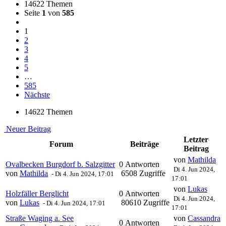
14622 Themen
Seite
1
von
585
1
2
3
4
5
…
585
Nächste
14622 Themen
Neuer Beitrag
Letzter
Forum
Beiträge
Beitrag
von
Mathilda
Ovalbecken Burgdorf b. Salzgitter
0 Antworten
Di 4. Jun 2024,
von
Mathilda
6508 Zugriffe
-
Di 4. Jun 2024, 17:01
17:01
von
Lukas
Holzfäller Berglicht
0 Antworten
Di 4. Jun 2024,
von
Lukas
80610 Zugriffe
-
Di 4. Jun 2024, 17:01
17:01
Straße Waging a. See
von
Cassandra
0 Antworten