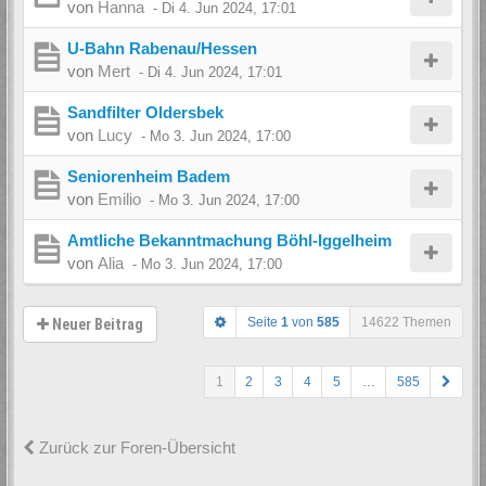
von
Hanna
-
Di 4. Jun 2024, 17:01
U-Bahn Rabenau/Hessen
von
Mert
-
Di 4. Jun 2024, 17:01
Sandfilter Oldersbek
von
Lucy
-
Mo 3. Jun 2024, 17:00
Seniorenheim Badem
von
Emilio
-
Mo 3. Jun 2024, 17:00
Amtliche Bekanntmachung Böhl-Iggelheim
von
Alia
-
Mo 3. Jun 2024, 17:00
Seite
1
von
585
14622 Themen
Neuer Beitrag
1
2
3
4
5
…
585
Zurück zur Foren-Übersicht