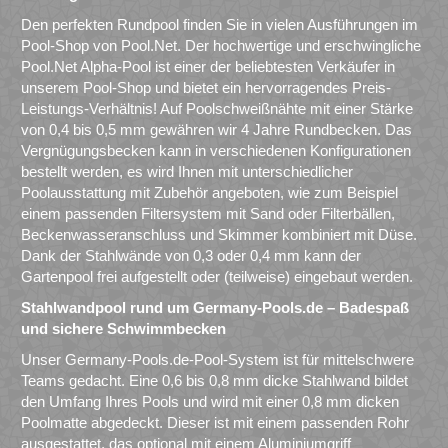
Den perfekten Rundpool finden Sie in vielen Ausführungen im
Pool-Shop von Pool.Net. Der hochwertige und erschwingliche
Pool.Net Alpha-Pool ist einer der beliebtesten Verkäufer in
unserem Pool-Shop und bietet ein hervorragendes Preis-
Leistungs-Verhältnis! Auf Poolschweißnähte mit einer Stärke
von 0,4 bis 0,5 mm gewähren wir 4 Jahre Rundbecken. Das
Vergnügungsbecken kann in verschiedenen Konfigurationen
bestellt werden, es wird Ihnen mit unterschiedlicher
Poolausstattung mit Zubehör angeboten, wie zum Beispiel
einem passenden Filtersystem mit Sand oder Filterbällen,
Beckenwasseranschluss und Skimmer kombiniert mit Düse.
Dank der Stahlwände von 0,3 oder 0,4 mm kann der
Gartenpool frei aufgestellt oder (teilweise) eingebaut werden.
Stahlwandpool rund um Germany-Pools.de – Badespaß
und sichere Schwimmbecken
Unser Germany-Pools.de-Pool-System ist für mittelschwere
Teams gedacht. Eine 0,6 bis 0,8 mm dicke Stahlwand bildet
den Umfang Ihres Pools und wird mit einer 0,8 mm dicken
Poolmatte abgedeckt. Dieser ist mit einem passenden Rohr
ausgestattet, das optional mit einem Aluminiumgriff