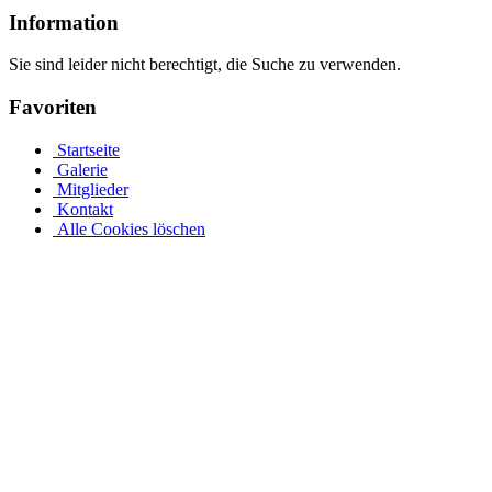
Information
Sie sind leider nicht berechtigt, die Suche zu verwenden.
Favoriten
Startseite
Galerie
Mitglieder
Kontakt
Alle Cookies löschen
Der perfekte Rundpool ist bei Pool.Net als ein runder
Stahlwandpool
Jedes Jahr aufs Neue freuen wir uns auf die ersten warmen
Sommertage, wecken aber auch den Wunsch, es wäre kälter. Der
bereits erwähnte Anstieg ins berühmte „Ruhewasser“ ist im Sommer
am erholsamsten und erfordert weder einen Besuch im Freibad noch
einen Schwimmbadbauer. Im Gegenteil: Dank der umfassenden
Pool.Net-App ist Ihr eigenes Schwimmbad jetzt hochwertig und