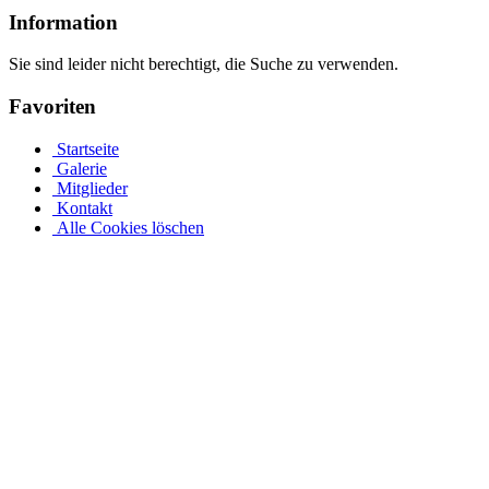
Information
Sie sind leider nicht berechtigt, die Suche zu verwenden.
Favoriten
Startseite
Galerie
Mitglieder
Kontakt
Alle Cookies löschen
Der perfekte Rundpool ist bei Pool.Net als ein runder
Stahlwandpool
Jedes Jahr aufs Neue freuen wir uns auf die ersten warmen
Sommertage, wecken aber auch den Wunsch, es wäre kälter. Der
bereits erwähnte Anstieg ins berühmte „Ruhewasser“ ist im Sommer
am erholsamsten und erfordert weder einen Besuch im Freibad noch
einen Schwimmbadbauer. Im Gegenteil: Dank der umfassenden
Pool.Net-App ist Ihr eigenes Schwimmbad jetzt hochwertig und