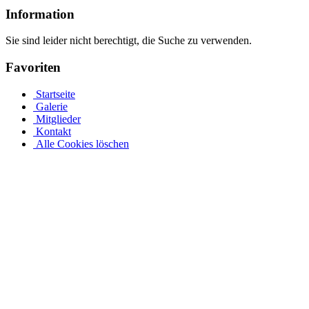
Information
Sie sind leider nicht berechtigt, die Suche zu verwenden.
Favoriten
Startseite
Galerie
Mitglieder
Kontakt
Alle Cookies löschen
Der perfekte Rundpool ist bei Pool.Net als ein runder
Stahlwandpool
Jedes Jahr aufs Neue freuen wir uns auf die ersten warmen
Sommertage, wecken aber auch den Wunsch, es wäre kälter. Der
bereits erwähnte Anstieg ins berühmte „Ruhewasser“ ist im Sommer
am erholsamsten und erfordert weder einen Besuch im Freibad noch
einen Schwimmbadbauer. Im Gegenteil: Dank der umfassenden
Pool.Net-App ist Ihr eigenes Schwimmbad jetzt hochwertig und