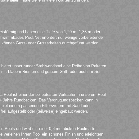
terialien mittlerweile in vielen Gärten zu finden.
eisförmig und haben eine Tiefe von 1,20 m, 1,35 m oder
chwimmbades Pool.Net erfordert nur wenige vorbereitende
können Guss- oder Gussarbeiten durchgeführt werden.
 bietet unser runder Stahlwandpool eine Reihe von Paketen
iel mit blauem Riemen und grauem Griff, oder auch im Set
-Pool ist einer der beliebtesten Verkäufer in unserem Pool-
ir 4 Jahre Rundbecken. Das Vergnügungsbecken kann in
ispiel einem passenden Filtersystem mit Sand oder
i aufgestellt oder (teilweise) eingebaut werden.
es Pools und wird mit einer 0,8 mm dicken Poolmatte
e verleihen Ihrem Pool ein schönes Finish und erleichtern