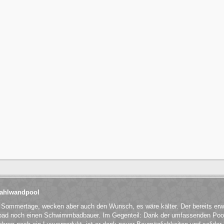
Stahlwandpool
n Sommertage, wecken aber auch den Wunsch, es wäre kälter. Der bereits er
ibad noch einen Schwimmbadbauer. Im Gegenteil: Dank der umfassenden Pool