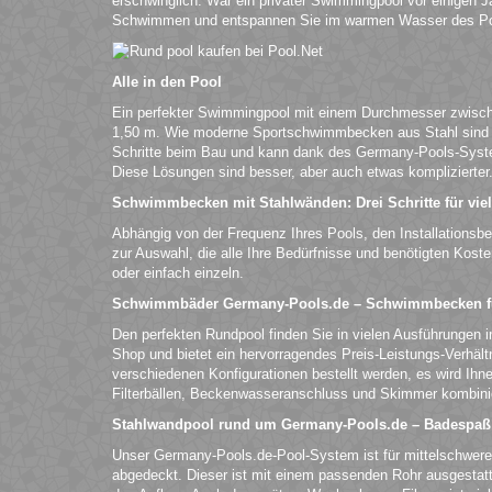
erschwinglich. War ein privater Swimmingpool vor einigen Ja
Schwimmen und entspannen Sie im warmen Wasser des Po
Alle in den Pool
Ein perfekter Swimmingpool mit einem Durchmesser zwische
1,50 m. Wie moderne Sportschwimmbecken aus Stahl sind si
Schritte beim Bau und kann dank des Germany-Pools-Syst
Diese Lösungen sind besser, aber auch etwas komplizierter
Schwimmbecken mit Stahlwänden: Drei Schritte für vie
Abhängig von der Frequenz Ihres Pools, den Installationsb
zur Auswahl, die alle Ihre Bedürfnisse und benötigten Kost
oder einfach einzeln.
Schwimmbäder Germany-Pools.de – Schwimmbecken fü
Den perfekten Rundpool finden Sie in vielen Ausführungen i
Shop und bietet ein hervorragendes Preis-Leistungs-Verhä
verschiedenen Konfigurationen bestellt werden, es wird Ih
Filterbällen, Beckenwasseranschluss und Skimmer kombinier
Stahlwandpool rund um Germany-Pools.de – Badespa
Unser Germany-Pools.de-Pool-System ist für mittelschwere
abgedeckt. Dieser ist mit einem passenden Rohr ausgestatte