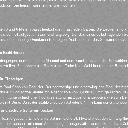
hren noch ein Luxusprodukt, ist er dank neuer Baumöglichkeiten und solider Ma
ols um Sie herum, wann immer Sie möchten.
n 3 und 6 Metern passt heutzutage in fast jeden Garten. Die Becken sind kr
e schnell aufgebaut, stabil und langlebig. Der Bau eines selbsttragenden S
ems ohne unnötige Fundamente erfolgen. Auch rund um das Schwimmbecken 
.
le Bedürfnisse
edingungen, dem benötigten Material und dem Komfortniveau, das Sie wählen,
en erfüllen. Sie können alle Pools in der Farbe Ihrer Wahl kaufen, zum Beisp
r Einsteiger
m Pool-Shop von Pool.Net. Der hochwertige und erschwingliche Pool.Net Alpha
ltnis! Auf Poolschweißnähte mit einer Stärke von 0,4 bis 0,5 mm gewähren w
nen mit unterschiedlicher Poolausstattung mit Zubehör angeboten, wie zum Be
t mit Düse. Dank der Stahlwände von 0,3 oder 0,4 mm kann der Gartenpool fre
ß und sichere Schwimmbecken
 Teams gedacht. Eine 0,6 bis 0,8 mm dicke Stahlwand bildet den Umfang Ihr
t, das optional mit einem Aluminiumgriff ausgestattet werden kann. Handläuf