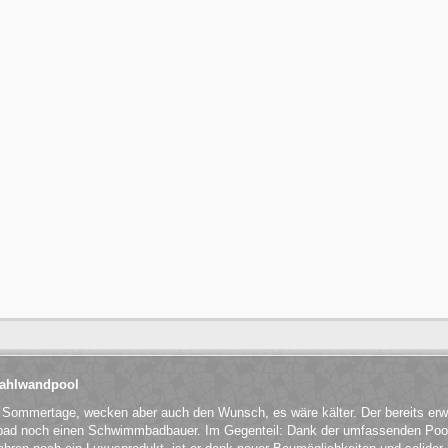
Stahlwandpool
n Sommertage, wecken aber auch den Wunsch, es wäre kälter. Der bereits er
ibad noch einen Schwimmbadbauer. Im Gegenteil: Dank der umfassenden Pool