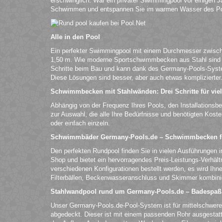
erschwinglich. War ein privater Swimmingpool vor einigen Ja
Schwimmen und entspannen Sie im warmen Wasser des Po
Alle in den Pool
Ein perfekter Swimmingpool mit einem Durchmesser zwische
1,50 m. Wie moderne Sportschwimmbecken aus Stahl sind si
Schritte beim Bau und kann dank des Germany-Pools-Syst
Diese Lösungen sind besser, aber auch etwas komplizierter
Schwimmbecken mit Stahlwänden: Drei Schritte für vie
Abhängig von der Frequenz Ihres Pools, den Installationsb
zur Auswahl, die alle Ihre Bedürfnisse und benötigten Kost
oder einfach einzeln.
Schwimmbäder Germany-Pools.de – Schwimmbecken fü
Den perfekten Rundpool finden Sie in vielen Ausführungen i
Shop und bietet ein hervorragendes Preis-Leistungs-Verhä
verschiedenen Konfigurationen bestellt werden, es wird Ih
Filterbällen, Beckenwasseranschluss und Skimmer kombinier
Stahlwandpool rund um Germany-Pools.de – Badespa
Unser Germany-Pools.de-Pool-System ist für mittelschwere
abgedeckt. Dieser ist mit einem passenden Rohr ausgestatte