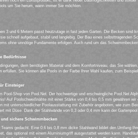
hren noch ein Luxusprodukt, ist er dank neuer Baumöglichkeiten und solider Ma
ols um Sie herum, wann immer Sie möchten.
n 3 und 6 Metern passt heutzutage in fast jeden Garten. Die Becken sind kr
e schnell aufgebaut, stabil und langlebig. Der Bau eines selbsttragenden S
ems ohne unnötige Fundamente erfolgen. Auch rund um das Schwimmbecken 
.
le Bedürfnisse
edingungen, dem benötigten Material und dem Komfortniveau, das Sie wählen,
en erfüllen. Sie können alle Pools in der Farbe Ihrer Wahl kaufen, zum Beisp
r Einsteiger
m Pool-Shop von Pool.Net. Der hochwertige und erschwingliche Pool.Net Alpha
ltnis! Auf Poolschweißnähte mit einer Stärke von 0,4 bis 0,5 mm gewähren w
nen mit unterschiedlicher Poolausstattung mit Zubehör angeboten, wie zum Be
t mit Düse. Dank der Stahlwände von 0,3 oder 0,4 mm kann der Gartenpool fre
ß und sichere Schwimmbecken
 Teams gedacht. Eine 0,6 bis 0,8 mm dicke Stahlwand bildet den Umfang Ihr
t, das optional mit einem Aluminiumgriff ausgestattet werden kann. Handläuf