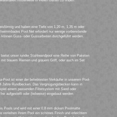
terialien mittlerweile in vielen Gärten zu finden.
eisförmig und haben eine Tiefe von 1,20 m, 1,35 m oder
chwimmbades Pool.Net erfordert nur wenige vorbereitende
können Guss- oder Gussarbeiten durchgeführt werden.
 bietet unser runder Stahlwandpool eine Reihe von Paketen
iel mit blauem Riemen und grauem Griff, oder auch im Set
-Pool ist einer der beliebtesten Verkäufer in unserem Pool-
ir 4 Jahre Rundbecken. Das Vergnügungsbecken kann in
ispiel einem passenden Filtersystem mit Sand oder
i aufgestellt oder (teilweise) eingebaut werden.
es Pools und wird mit einer 0,8 mm dicken Poolmatte
e verleihen Ihrem Pool ein schönes Finish und erleichtern