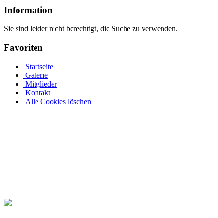
Information
Sie sind leider nicht berechtigt, die Suche zu verwenden.
Favoriten
Startseite
Galerie
Mitglieder
Kontakt
Alle Cookies löschen
Der perfekte Rundpool ist bei Pool.Net als ein runder Stahlwand
Jedes Jahr aufs Neue freuen wir uns auf die ersten warmen Sommerta
und erfordert weder einen Besuch im Freibad noch einen Schwimmbad
privater Swimmingpool vor einigen Jahren noch ein Luxusprodukt, ist
warmen Wasser des Pools um Sie herum, wann immer Sie möchten.