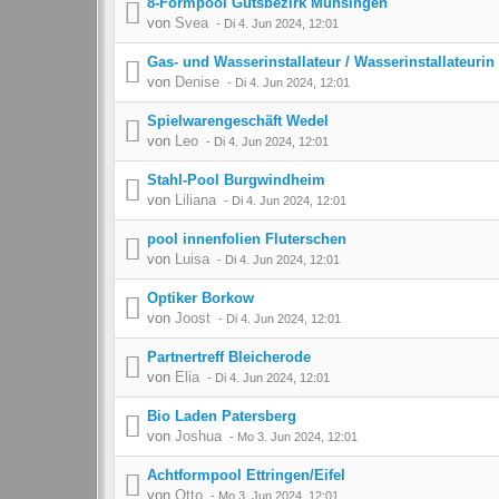
8-Formpool Gutsbezirk Münsingen
von
Svea
-
Di 4. Jun 2024, 12:01
Gas- und Wasserinstallateur / Wasserinstallateurin
von
Denise
-
Di 4. Jun 2024, 12:01
Spielwarengeschäft Wedel
von
Leo
-
Di 4. Jun 2024, 12:01
Stahl-Pool Burgwindheim
von
Liliana
-
Di 4. Jun 2024, 12:01
pool innenfolien Fluterschen
von
Luisa
-
Di 4. Jun 2024, 12:01
Optiker Borkow
von
Joost
-
Di 4. Jun 2024, 12:01
Partnertreff Bleicherode
von
Elia
-
Di 4. Jun 2024, 12:01
Bio Laden Patersberg
von
Joshua
-
Mo 3. Jun 2024, 12:01
Achtformpool Ettringen/Eifel
von
Otto
-
Mo 3. Jun 2024, 12:01