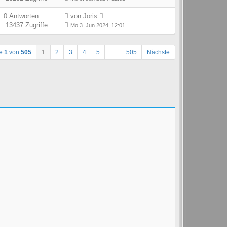
0 Antworten
von
Joris
13437 Zugriffe
Mo 3. Jun 2024, 12:01
te
1
von
505
1
2
3
4
5
…
505
Nächste