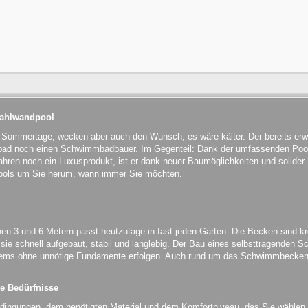
Stahlwandpool
n Sommertage, wecken aber auch den Wunsch, es wäre kälter. Der bereits er
ibad noch einen Schwimmbadbauer. Im Gegenteil: Dank der umfassenden Pool
hren noch ein Luxusprodukt, ist er dank neuer Baumöglichkeiten und solider Ma
ols um Sie herum, wann immer Sie möchten.
n 3 und 6 Metern passt heutzutage in fast jeden Garten. Die Becken sind kr
e schnell aufgebaut, stabil und langlebig. Der Bau eines selbsttragenden S
ems ohne unnötige Fundamente erfolgen. Auch rund um das Schwimmbecken 
.
le Bedürfnisse
edingungen, dem benötigten Material und dem Komfortniveau, das Sie wählen,