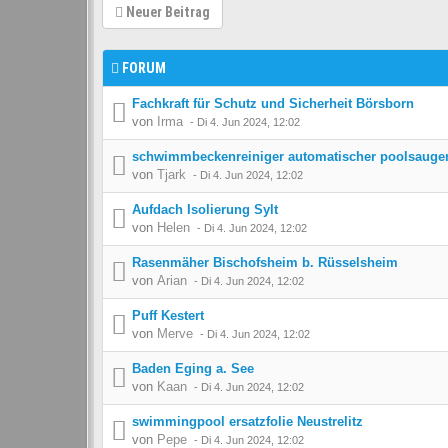
Neuer Beitrag
FORUM
Fachkraft für Schutz und Sicherheit Börsborn
von
Irma
-
Di 4. Jun 2024, 12:02
schwimmbeckenreiniger automatischer poolsauge
von
Tjark
-
Di 4. Jun 2024, 12:02
Aufdach Isolierung Sylt
von
Helen
-
Di 4. Jun 2024, 12:02
Rasenmäher Bischofsheim b. Rüsselsheim
von
Arian
-
Di 4. Jun 2024, 12:02
Puff Kestert
von
Merve
-
Di 4. Jun 2024, 12:02
Baden Eging a. See
von
Kaan
-
Di 4. Jun 2024, 12:02
swimmingpool ersatzfolie Neustrelitz
von
Pepe
-
Di 4. Jun 2024, 12:02