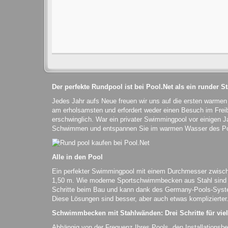
Der perfekte Rundpool ist bei Pool.Net als ein runder 
Jedes Jahr aufs Neue freuen wir uns auf die ersten warme
am erholsamsten und erfordert weder einen Besuch im Fre
erschwinglich. War ein privater Swimmingpool vor einigen Ja
Schwimmen und entspannen Sie im warmen Wasser des Po
Alle in den Pool
Ein perfekter Swimmingpool mit einem Durchmesser zwische
1,50 m. Wie moderne Sportschwimmbecken aus Stahl sind si
Schritte beim Bau und kann dank des Germany-Pools-Syst
Diese Lösungen sind besser, aber auch etwas komplizierter
Schwimmbecken mit Stahlwänden: Drei Schritte für vie
Abhängig von der Frequenz Ihres Pools, den Installationsb