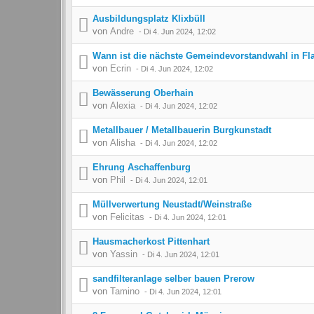
Ausbildungsplatz Klixbüll
von
Andre
-
Di 4. Jun 2024, 12:02
Wann ist die nächste Gemeindevorstandwahl in F
von
Ecrin
-
Di 4. Jun 2024, 12:02
Bewässerung Oberhain
von
Alexia
-
Di 4. Jun 2024, 12:02
Metallbauer / Metallbauerin Burgkunstadt
von
Alisha
-
Di 4. Jun 2024, 12:02
Ehrung Aschaffenburg
von
Phil
-
Di 4. Jun 2024, 12:01
Müllverwertung Neustadt/Weinstraße
von
Felicitas
-
Di 4. Jun 2024, 12:01
Hausmacherkost Pittenhart
von
Yassin
-
Di 4. Jun 2024, 12:01
sandfilteranlage selber bauen Prerow
von
Tamino
-
Di 4. Jun 2024, 12:01