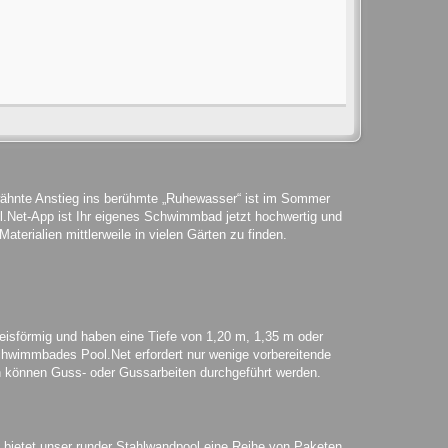
wähnte Anstieg ins berühmte „Ruhewasser“ ist im Sommer
.Net-App ist Ihr eigenes Schwimmbad jetzt hochwertig und
terialien mittlerweile in vielen Gärten zu finden.
eisförmig und haben eine Tiefe von 1,20 m, 1,35 m oder
chwimmbades Pool.Net erfordert nur wenige vorbereitende
können Guss- oder Gussarbeiten durchgeführt werden.
 bietet unser runder Stahlwandpool eine Reihe von Paketen