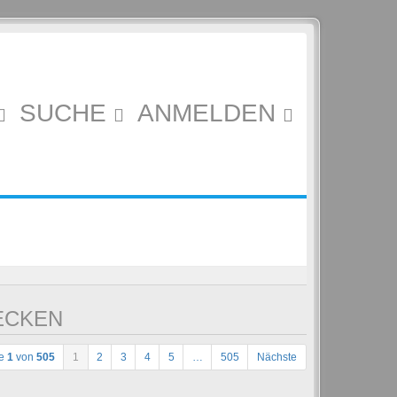
SUCHE
ANMELDEN
ECKEN
te
1
von
505
1
2
3
4
5
…
505
Nächste