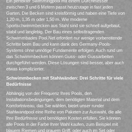
Ein perfekter Swimmingpool mit einem Durchmesser
zwischen 3 und 6 Metern passt heutzutage in fast jeden
Garten. Die Becken sind kreisförmig und haben eine Tiefe von
1,20 m, 1,35 m oder 1,50 m. Wie moderne
Sportschwimmbecken aus Stahl sind sie schnell aufgebaut,
stabil und langlebig. Der Bau eines selbsttragenden
Schwimmbades Pool.Net erfordert nur wenige vorbereitende
Schritte beim Bau und kann dank des Germany-Pools-
Systems ohne unnötige Fundamente erfolgen. Auch rund um
das Schwimmbecken können Guss- oder Gussarbeiten
durchgeführt werden. Diese Lösungen sind besser, aber auch
etwas komplizierter.
Schwimmbecken mit Stahlwänden: Drei Schritte für viele
Bedürfnisse
Abhängig von der Frequenz Ihres Pools, den
Installationsbedingungen, dem benötigten Material und dem
Komfortniveau, das Sie wählen, bietet unser runder
Stahlwandpool eine Reihe von Paketen zur Auswahl, die alle
Ihre Bedürfnisse und benötigten Kosten erfüllen. Sie können
alle Pools in der Farbe Ihrer Wahl kaufen, zum Beispiel mit
blauem Riemen und grauem Griff, oder auch im Set oder