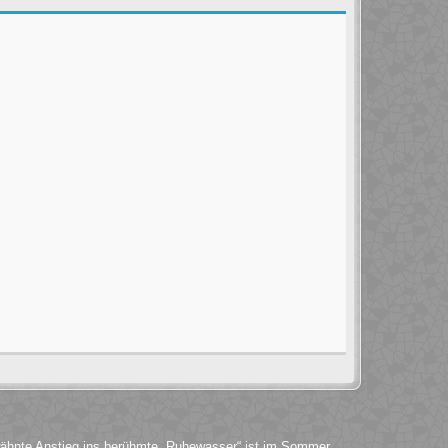
wähnte Anstieg ins berühmte „Ruhewasser“ ist im Sommer