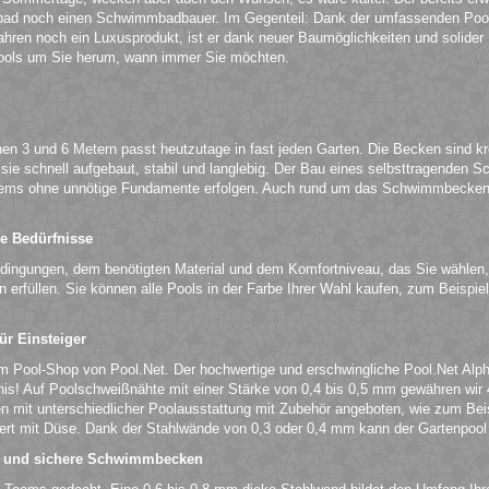
ibad noch einen Schwimmbadbauer. Im Gegenteil: Dank der umfassenden Pool
hren noch ein Luxusprodukt, ist er dank neuer Baumöglichkeiten und solider Ma
ols um Sie herum, wann immer Sie möchten.
n 3 und 6 Metern passt heutzutage in fast jeden Garten. Die Becken sind kr
e schnell aufgebaut, stabil und langlebig. Der Bau eines selbsttragenden S
ems ohne unnötige Fundamente erfolgen. Auch rund um das Schwimmbecken 
.
le Bedürfnisse
edingungen, dem benötigten Material und dem Komfortniveau, das Sie wählen,
en erfüllen. Sie können alle Pools in der Farbe Ihrer Wahl kaufen, zum Beisp
r Einsteiger
m Pool-Shop von Pool.Net. Der hochwertige und erschwingliche Pool.Net Alpha
ltnis! Auf Poolschweißnähte mit einer Stärke von 0,4 bis 0,5 mm gewähren w
nen mit unterschiedlicher Poolausstattung mit Zubehör angeboten, wie zum Be
t mit Düse. Dank der Stahlwände von 0,3 oder 0,4 mm kann der Gartenpool fre
ß und sichere Schwimmbecken