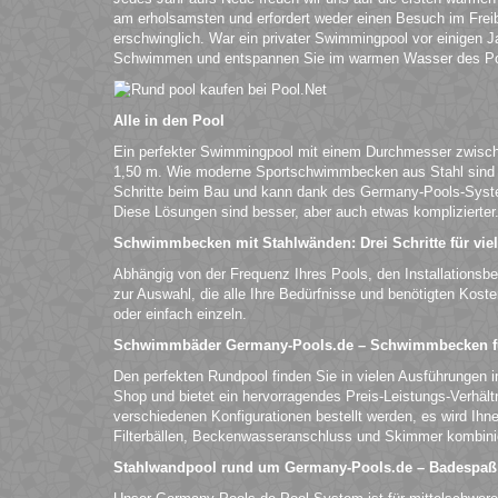
am erholsamsten und erfordert weder einen Besuch im Fre
erschwinglich. War ein privater Swimmingpool vor einigen Ja
Schwimmen und entspannen Sie im warmen Wasser des Po
Alle in den Pool
Ein perfekter Swimmingpool mit einem Durchmesser zwische
1,50 m. Wie moderne Sportschwimmbecken aus Stahl sind si
Schritte beim Bau und kann dank des Germany-Pools-Syst
Diese Lösungen sind besser, aber auch etwas komplizierter
Schwimmbecken mit Stahlwänden: Drei Schritte für vie
Abhängig von der Frequenz Ihres Pools, den Installationsb
zur Auswahl, die alle Ihre Bedürfnisse und benötigten Kost
oder einfach einzeln.
Schwimmbäder Germany-Pools.de – Schwimmbecken fü
Den perfekten Rundpool finden Sie in vielen Ausführungen i
Shop und bietet ein hervorragendes Preis-Leistungs-Verhä
verschiedenen Konfigurationen bestellt werden, es wird Ih
Filterbällen, Beckenwasseranschluss und Skimmer kombinier
Stahlwandpool rund um Germany-Pools.de – Badespa