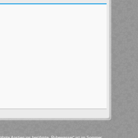
wähnte Anstieg ins berühmte „Ruhewasser“ ist im Sommer