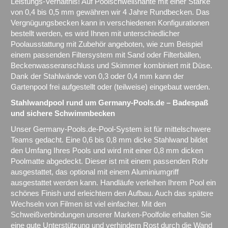
Leistungs-Verhältnis! Auf Poolschweißnähte mit einer Stärke
von 0,4 bis 0,5 mm gewähren wir 4 Jahre Rundbecken. Das
Vergnügungsbecken kann in verschiedenen Konfigurationen
bestellt werden, es wird Ihnen mit unterschiedlicher
Poolausstattung mit Zubehör angeboten, wie zum Beispiel
einem passenden Filtersystem mit Sand oder Filterbällen,
Beckenwasseranschluss und Skimmer kombiniert mit Düse.
Dank der Stahlwände von 0,3 oder 0,4 mm kann der
Gartenpool frei aufgestellt oder (teilweise) eingebaut werden.
Stahlwandpool rund um Germany-Pools.de – Badespaß
und sichere Schwimmbecken
Unser Germany-Pools.de-Pool-System ist für mittelschwere
Teams gedacht. Eine 0,6 bis 0,8 mm dicke Stahlwand bildet
den Umfang Ihres Pools und wird mit einer 0,8 mm dicken
Poolmatte abgedeckt. Dieser ist mit einem passenden Rohr
ausgestattet, das optional mit einem Aluminiumgriff
ausgestattet werden kann. Handläufe verleihen Ihrem Pool ein
schönes Finish und erleichtern den Aufbau. Auch das spätere
Wechseln von Filmen ist viel einfacher. Mit den
Schweißverbindungen unserer Marken-Poolfolie erhalten Sie
eine gute Unterstützung und verhindern Rost durch die Wand