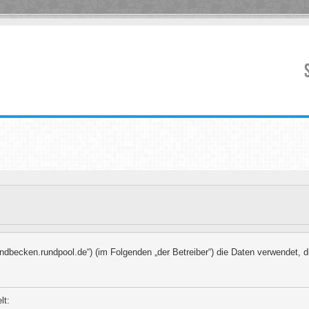
//rundbecken.rundpool.de“) (im Folgenden „der Betreiber“) die Daten verwende
lt: