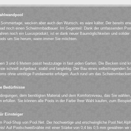
Stahlwandpool
n Sommertage, wecken aber auch den Wunsch, es wäre kälter. Der bereits er
ibad noch einen Schwimmbadbauer. Im Gegenteil: Dank der umfassenden Pool
hren noch ein Luxusprodukt, ist er dank neuer Baumöglichkeiten und solider Ma
ols um Sie herum, wann immer Sie möchten.
n 3 und 6 Metern passt heutzutage in fast jeden Garten. Die Becken sind kr
e schnell aufgebaut, stabil und langlebig. Der Bau eines selbsttragenden S
ems ohne unnötige Fundamente erfolgen. Auch rund um das Schwimmbecken 
.
le Bedürfnisse
edingungen, dem benötigten Material und dem Komfortniveau, das Sie wählen,
en erfüllen. Sie können alle Pools in der Farbe Ihrer Wahl kaufen, zum Beisp
r Einsteiger
m Pool-Shop von Pool.Net. Der hochwertige und erschwingliche Pool.Net Alpha
ltnis! Auf Poolschweißnähte mit einer Stärke von 0,4 bis 0,5 mm gewähren w