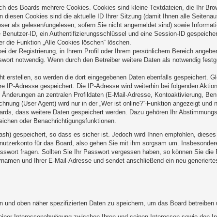
ch des Boards mehrere Cookies. Cookies sind kleine Textdateien, die Ihr Bro
n diesen Cookies sind die aktuelle ID Ihrer Sitzung (damit Ihnen alle Seitena
ser als gelesen/ungelesen; sofern Sie nicht angemeldet sind) sowie Informat
e Benutzer-ID, ein Authentifizierungsschlüssel und eine Session-ID gespeiche
er die Funktion „Alle Cookies löschen“ löschen.
ei der Registrierung, in Ihrem Profil oder Ihrem persönlichem Bereich angeben
ort notwendig. Wenn durch den Betreiber weitere Daten als notwendig festgel
ht erstellen, so werden die dort eingegebenen Daten ebenfalls gespeichert. Gl
hre IP-Adresse gespeichert. Die IP-Adresse wird weiterhin bei folgenden Akti
 Änderungen an zentralen Profildaten (E-Mail-Adresse, Kontoaktivierung, Be
nung (User Agent) wird nur in der „Wer ist online?“-Funktion angezeigt und n
oards, dass weitere Daten gespeichert werden. Dazu gehören Ihr Abstimmungs
zeichen oder Benachrichtigungsfunktionen.
ash) gespeichert, so dass es sicher ist. Jedoch wird Ihnen empfohlen, dieses
nutzerkonto für das Board, also gehen Sie mit ihm sorgsam um. Insbesondere 
Passwort fragen. Sollten Sie Ihr Passwort vergessen haben, so können Sie di
namen und Ihrer E-Mail-Adresse und sendet anschließend ein neu generierte
n und oben näher spezifizierten Daten zu speichern, um das Board betreiben
 einer Interessenabwägung zwischen Ihren und seinen Interessen sowie den Int