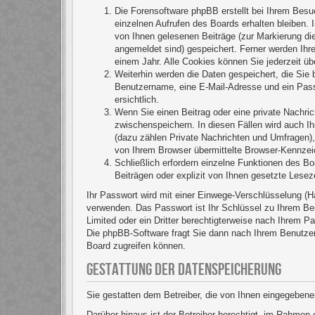
Die Forensoftware phpBB erstellt bei Ihrem Besu
einzelnen Aufrufen des Boards erhalten bleiben. I
von Ihnen gelesenen Beiträge (zur Markierung die
angemeldet sind) gespeichert. Ferner werden Ihr
einem Jahr. Alle Cookies können Sie jederzeit üb
Weiterhin werden die Daten gespeichert, die Sie b
Benutzername, eine E-Mail-Adresse und ein Passw
ersichtlich.
Wenn Sie einen Beitrag oder eine private Nachric
zwischenspeichern. In diesen Fällen wird auch I
(dazu zählen Private Nachrichten und Umfragen),
von Ihrem Browser übermittelte Browser-Kennzeich
Schließlich erfordern einzelne Funktionen des B
Beiträgen oder explizit von Ihnen gesetzte Lese
Ihr Passwort wird mit einer Einwege-Verschlüsselung (H
verwenden. Das Passwort ist Ihr Schlüssel zu Ihrem Be
Limited oder ein Dritter berechtigterweise nach Ihrem 
Die phpBB-Software fragt Sie dann nach Ihrem Benutzer
Board zugreifen können.
GESTATTUNG DER DATENSPEICHERUNG
Sie gestatten dem Betreiber, die von Ihnen eingegebene
Darüber hinaus ist der Betreiber berechtigt, im Rahmen