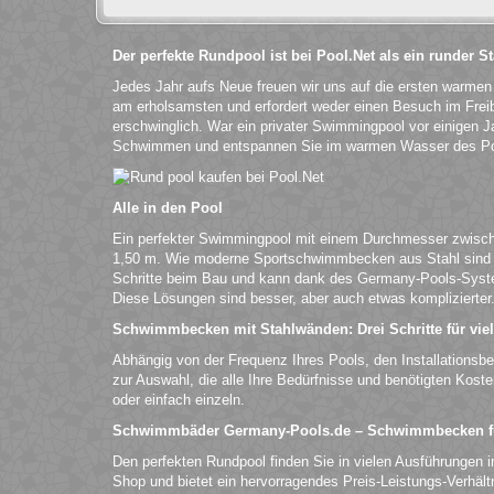
Der perfekte Rundpool ist bei Pool.Net als ein runder 
Jedes Jahr aufs Neue freuen wir uns auf die ersten warme
am erholsamsten und erfordert weder einen Besuch im Fre
erschwinglich. War ein privater Swimmingpool vor einigen Ja
Schwimmen und entspannen Sie im warmen Wasser des Po
Alle in den Pool
Ein perfekter Swimmingpool mit einem Durchmesser zwische
1,50 m. Wie moderne Sportschwimmbecken aus Stahl sind si
Schritte beim Bau und kann dank des Germany-Pools-Syst
Diese Lösungen sind besser, aber auch etwas komplizierter
Schwimmbecken mit Stahlwänden: Drei Schritte für vie
Abhängig von der Frequenz Ihres Pools, den Installationsb
zur Auswahl, die alle Ihre Bedürfnisse und benötigten Kost
oder einfach einzeln.
Schwimmbäder Germany-Pools.de – Schwimmbecken fü
Den perfekten Rundpool finden Sie in vielen Ausführungen i
Shop und bietet ein hervorragendes Preis-Leistungs-Verhä