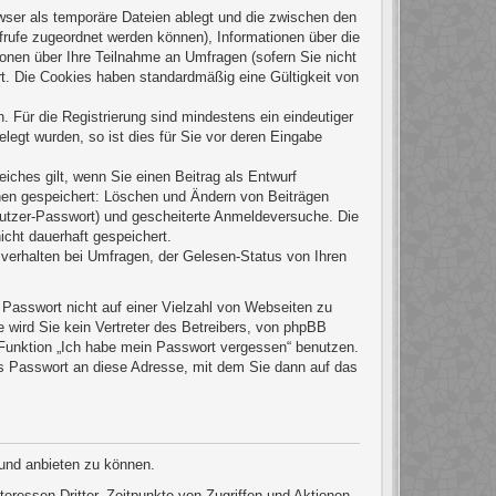
wser als temporäre Dateien ablegt und die zwischen den
ufrufe zugeordnet werden können), Informationen über die
ionen über Ihre Teilnahme an Umfragen (sofern Sie nicht
rt. Die Cookies haben standardmäßig eine Gültigkeit von
. Für die Registrierung sind mindestens ein eindeutiger
egt wurden, so ist dies für Sie vor deren Eingabe
eiches gilt, wenn Sie einen Beitrag als Entwurf
onen gespeichert: Löschen und Ändern von Beiträgen
nutzer-Passwort) und gescheiterte Anmeldeversuche. Die
icht dauerhaft gespeichert.
verhalten bei Umfragen, der Gelesen-Status von Ihren
 Passwort nicht auf einer Vielzahl von Webseiten zu
wird Sie kein Vertreter des Betreibers, von phpBB
e Funktion „Ich habe mein Passwort vergessen“ benutzen.
s Passwort an diese Adresse, mit dem Sie dann auf das
 und anbieten zu können.
eressen Dritter, Zeitpunkte von Zugriffen und Aktionen