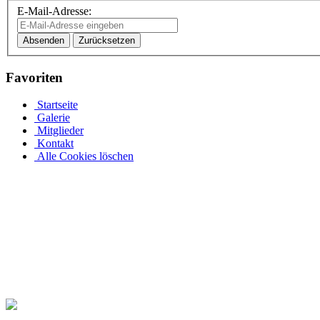
E-Mail-Adresse:
Absenden
Zurücksetzen
Favoriten
Startseite
Galerie
Mitglieder
Kontakt
Alle Cookies löschen
Der perfekte Rundpool ist bei Pool.Net als ein runder Stahlwand
Jedes Jahr aufs Neue freuen wir uns auf die ersten warmen Sommerta
und erfordert weder einen Besuch im Freibad noch einen Schwimmbad
privater Swimmingpool vor einigen Jahren noch ein Luxusprodukt, ist
warmen Wasser des Pools um Sie herum, wann immer Sie möchten.